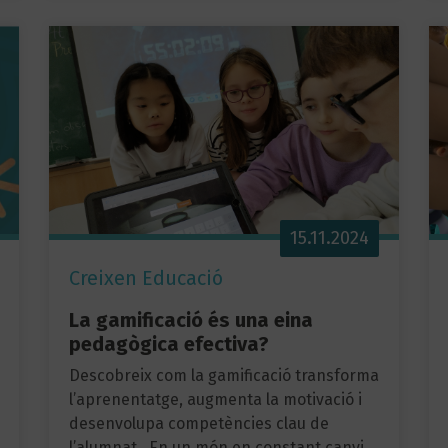
15.11.2024
Creixen Educació
La gamificació és una eina
pedagògica efectiva?
Descobreix com la gamificació transforma
l’aprenentatge, augmenta la motivació i
desenvolupa competències clau de
l’alumnat. En un món en constant canvi,