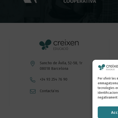
Sancho de Ávila, 52-58, 1r
08018 Barcelona
Per oferir les
+34 93 254 76 90
emmagatzemar 
tecnologies e
Contacta’ns
identificacion
negativament c
Acc