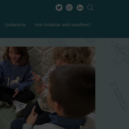
Contacta’ns
Vols treballar amb nosaltres?