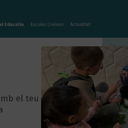
l Educatiu
Escoles Creixen
Actualitat
amb el teu
a