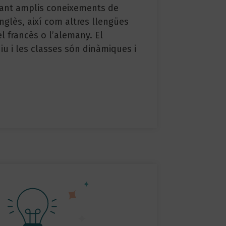
ant amplis coneixements de
anglès, així com altres llengües
l francès o l’alemany. El
iu i les classes són dinàmiques i