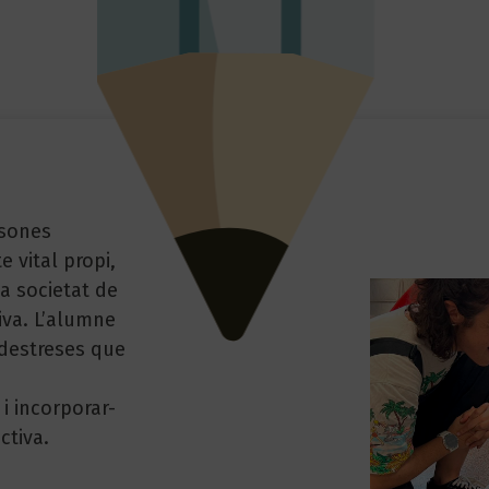
rsones
 vital propi,
la societat de
iva. L’alumne
 destreses que
i incorporar-
ctiva.