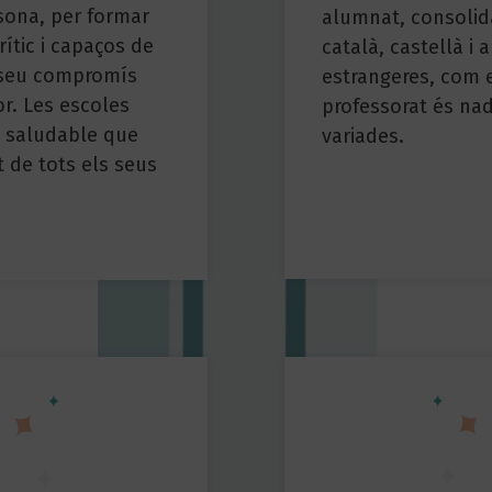
sona, per formar
alumnat, consolid
ític i capaços de
català, castellà i 
 seu compromís
estrangeres, com e
or. Les escoles
professorat és nad
t saludable que
variades.
t de tots els seus