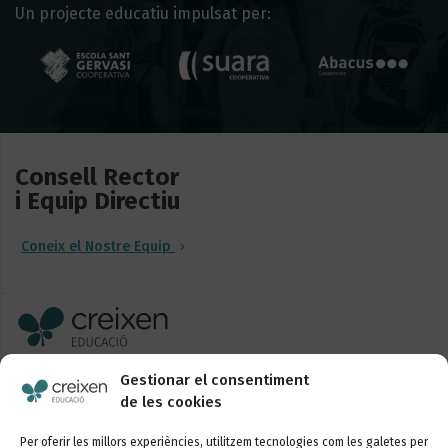
Un projecte educatiu impulsat per:
Consell Rector
i Equip Directiu
Coneix el Nostre Equip
Sancho de Ávila, 52-58, 1r
Gestionar el consentiment
08018 Barcelona
de les cookies
+34 93 254 76 90
Per oferir les millors experiències, utilitzem tecnologies com les galetes per