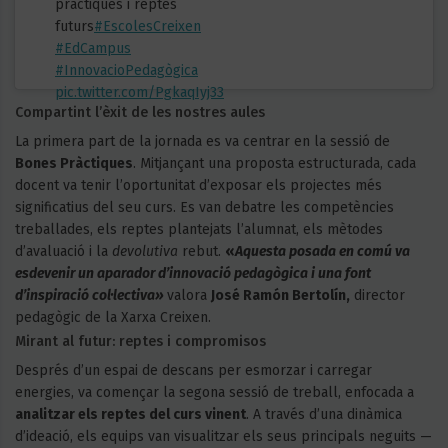
pràctiques i reptes
futurs
#EscolesCreixen
#EdCampus
#InnovacioPedagògica
pic.twitter.com/PgkaqIyj33
Compartint l’èxit de les nostres aules
La primera part de la jornada es va centrar en la sessió de
Bones Pràctiques
. Mitjançant una proposta estructurada, cada
docent va tenir l’oportunitat d’exposar els projectes més
significatius del seu curs. Es van debatre les competències
treballades, els reptes plantejats l’alumnat, els mètodes
d’avaluació i la
devolutiva
rebut.
«
Aquesta posada en comú va
esdevenir un aparador d’innovació pedagògica i una font
d’inspiració col·lectiva»
valora
José Ramón Bertolín,
director
pedagògic de la Xarxa Creixen.
Mirant al futur: reptes i compromisos
Després d’un espai de descans per esmorzar i carregar
energies, va començar la segona sessió de treball, enfocada a
analitzar els reptes del curs vinent
. A través d’una dinàmica
d’ideació, els equips van visualitzar els seus principals neguits —