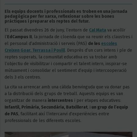
Els equips docents i professionals es troben en una jornada
pedagògica per fer xarxa, reflexionar sobre les bones
pràctiques i preparar els reptes del futur.
El passat divendres 26 de juny, l’entorn de
Cal Mata
va acollir
l’
EdCampus II
, la jornada de cloenda que va reunir els claustres i
el personal d’administració i serveis (PAS)
de les
escoles
Creixen Goar, Terrassa i Povill
. Després d’un curs intens i ple de
reptes superats, la comunitat educativa es va trobar amb
l’objectiu de visibilitzar i compartir el talent intern, inspirar-se
mútuament i consolidar el sentiment d’equip i intercooperació
dels 3 els centres.
La cita va arrencar amb una càlida benvinguda que va donar pas
a la distribució dels grups de treball. Aquests equips es van
organitzar de manera
intercentres
i per etapes educatives:
Infantil, Primària, Secundària, Batxillerat
, i
un grup de l’equip
de PAS
, facilitant així l’intercanvi d’experiències entre
professionals de les diferents escoles.