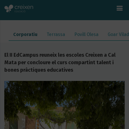
Corporatiu
Terrassa
Povill Olesa
Goar Vila
El II EdCampus reuneix les escoles Creixen a Cal
Mata per concloure el curs compartint talent i
bones pràctiques educatives