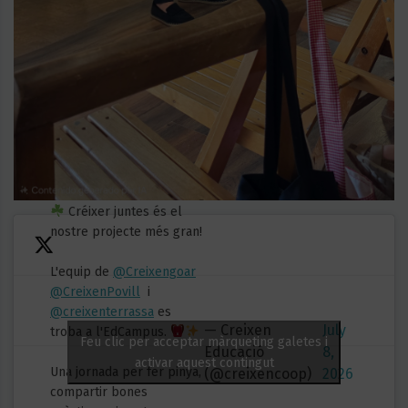
Créixer juntes és el
nostre projecte més gran!
L'equip de
@Creixengoar
@CreixenPovill
i
@creixenterrassa
es
— Creixen
July
troba a l'EdCampus.
Feu clic per acceptar màrqueting galetes i
Educació
8,
activar aquest contingut
Una jornada per fer pinya,
(@creixencoop)
2026
compartir bones