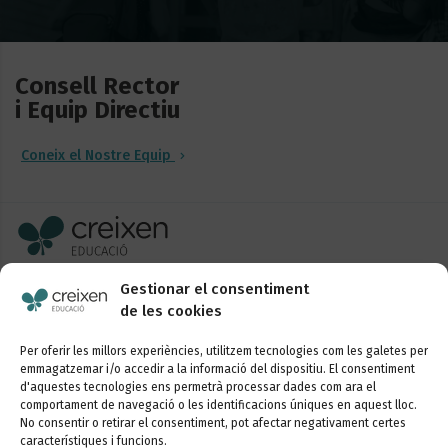
Consell Rector
i Equip Directiu
Coneix el Nostre Equip
Sancho de Ávila, 52-58, 1r
Gestionar el consentiment
08018 Barcelona
de les cookies
+34 93 254 76 90
Per oferir les millors experiències, utilitzem tecnologies com les galetes per
Contacta’ns
emmagatzemar i/o accedir a la informació del dispositiu. El consentiment
d'aquestes tecnologies ens permetrà processar dades com ara el
comportament de navegació o les identificacions úniques en aquest lloc.
Segueix-nos
No consentir o retirar el consentiment, pot afectar negativament certes
característiques i funcions.