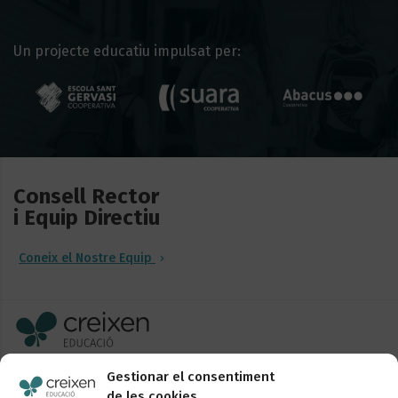
Un projecte educatiu impulsat per:
Consell Rector
i Equip Directiu
Coneix el Nostre Equip
Sancho de Ávila, 52-58, 1r
Gestionar el consentiment
08018 Barcelona
de les cookies